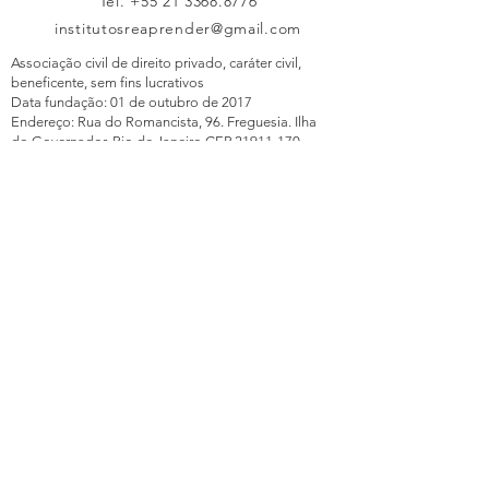
Tel.
+55 21 3368.8776
institutosreaprender@gmail.com
Associação civil de direito privado, caráter civil,
beneficente, sem fins lucrativos
Data fundação: 01 de outubro de 2017
Endereço: Rua do Romancista, 96. Freguesia. Ilha
do Governador. Rio de Janeiro CEP 21911-170
CNPJ
40.125.655
/0001-00 (data abertura
14/12/2020)
CNAE principal:
8511-2/00 Educação infantil – creche
CNAE secundárias:
8512-1/00 Educação infantil - pré-escola
8513-9/00 Ensino fundamental
8541-4/00 Educação profissional de nível
técnico
8599-6/04 Treinamento em desenvolvimento
profissional e gerencial
Conecte-se conosco